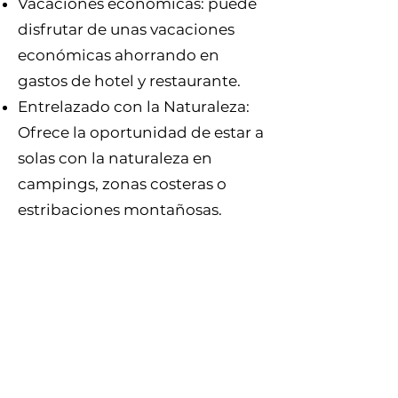
Vacaciones económicas: puede
disfrutar de unas vacaciones
económicas ahorrando en
gastos de hotel y restaurante.
Entrelazado con la Naturaleza:
Ofrece la oportunidad de estar a
solas con la naturaleza en
campings, zonas costeras o
estribaciones montañosas.
Alojamiento confortable: Las
necesidades básicas como
cama, cocina y baño se
encuentran en la autocaravana,
lo que proporciona un viaje
confortable.
Descubrir paraísos ocultos: Con