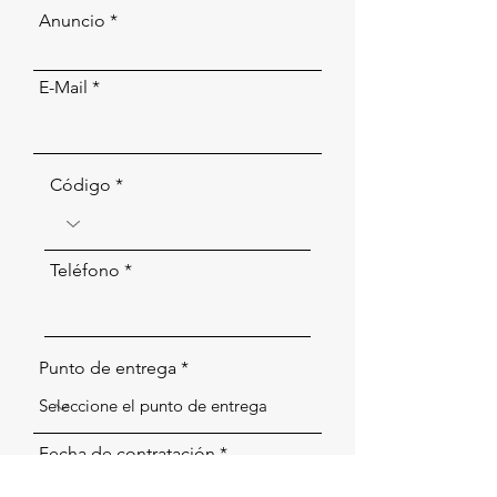
Anuncio
E-Mail
Código
Teléfono
Punto de entrega
r
Fecha de contratación
*
e
q