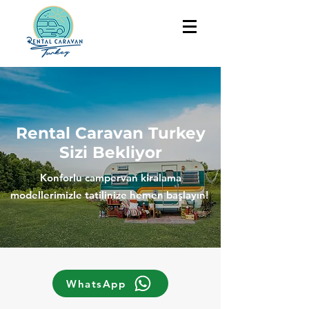
Rental Caravan Turkey
Sizi Bekliyor
Konforlu campervan kiralama
modellerimizle tatilinize hemen başlayın!
WhatsApp