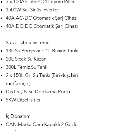
3 x 100Ah LiFePO4 Lityum Piller
1500W Saf Sinüs İnverter
40A AC-DC Otomatik Şarj Cihazı
40A DC-DC Otomatik Şarj Cihazı
Su ve Isıtma Sistemi:
13L Su Pompası + 1L Basınç Tankı
20L Sıcak Su Kazanı
300L Temiz Su Tankı
2 x 150L Gri Su Tankı (Biri duş, biri
mutfak için)
Dış Duş & Su Doldurma Portu
5KW Dizel Isıtıcı
İç Donanım:
CAN Marka Cam Kapaklı 2 Gözlü