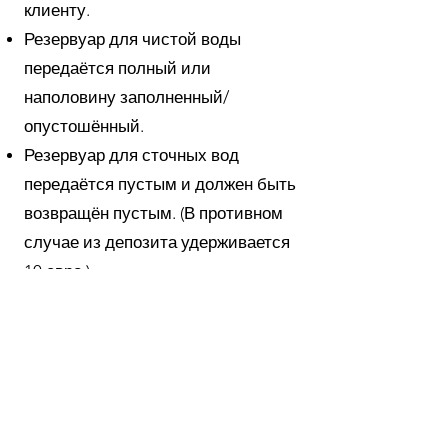
клиенту.
Резервуар для чистой воды
передаётся полный или
наполовину заполненный/
опустошённый.
Резервуар для сточных вод
передаётся пустым и должен быть
возвращён пустым. (В противном
случае из депозита удерживается
10 евро.)
Автомобиль передаётся чистым
снаружи и внутри. Он должен
быть возвращён чистым внутри.
(В противном случае из депозита
удерживается 20 евро.)
Для тяжёлых автодомов