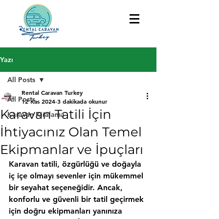
Yazı
All Posts
Rental Caravan Turkey
All Posts
12 Kas 2024
3 dakikada okunur
Karavan Tatili İçin
Karavan Kiralama
İhtiyacınız Olan Temel
Ekipmanlar ve İpuçları
Karavan tatili, özgürlüğü ve doğayla 
iç içe olmayı sevenler için mükemmel 
bir seyahat seçeneğidir. Ancak, 
konforlu ve güvenli bir tatil geçirmek 
için doğru ekipmanları yanınıza 