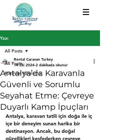
Yazı
All Posts
Rental Caravan Turkey
All Posts
14 Eki 2024
2 dakikada okunur
Antalya’da Karavanla
Karavan Kiralama
Güvenli ve Sorumlu
Seyahat Etme: Çevreye
Duyarlı Kamp İpuçları
Antalya, karavan tatili için doğa ile iç 
içe bir deneyim sunan harika bir 
destinasyon. Ancak, bu doğal 
güzellikleri keşfederken çevreye 