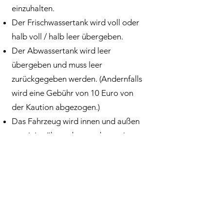
einzuhalten.
Der Frischwassertank wird voll oder
halb voll / halb leer übergeben.
Der Abwassertank wird leer
übergeben und muss leer
zurückgegeben werden. (Andernfalls
wird eine Gebühr von 10 Euro von
der Kaution abgezogen.)
Das Fahrzeug wird innen und außen
gereinigt übergeben und muss innen
gereinigt zurückgegeben werden.
(Andernfalls wird eine Gebühr von 20
Euro von der Kaution abgezogen.)
Bei schweren Fahrzeugen wie
Wohnmobilen ist es gefährlich, eine