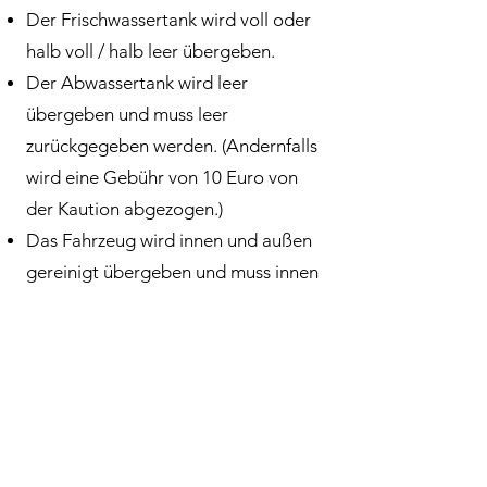
Der Frischwassertank wird voll oder
halb voll / halb leer übergeben.
Der Abwassertank wird leer
übergeben und muss leer
zurückgegeben werden. (Andernfalls
wird eine Gebühr von 10 Euro von
der Kaution abgezogen.)
Das Fahrzeug wird innen und außen
gereinigt übergeben und muss innen
gereinigt zurückgegeben werden.
(Andernfalls wird eine Gebühr von 20
Euro von der Kaution abgezogen.)
Bei schweren Fahrzeugen wie
Wohnmobilen ist es gefährlich, eine
Geschwindigkeit von 88 km/h zu